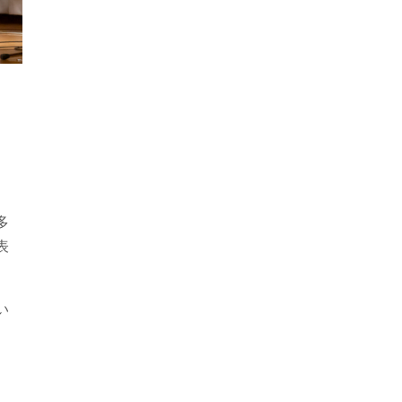
多
表
。
い