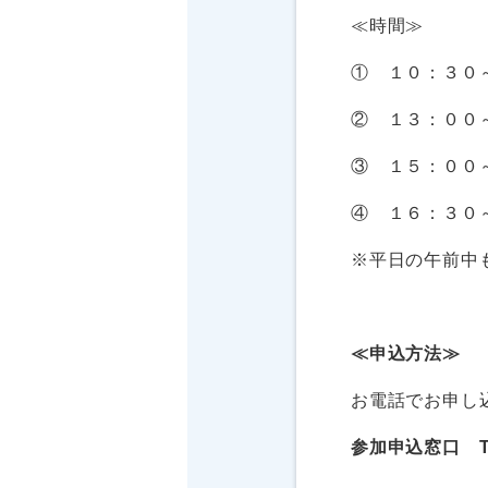
≪時間≫
① １０：３０
② １３：００
③ １５：００
④ １６：３０
※平日の午前中
≪申込方法≫
お電話でお申し
参加申込窓口 TEL